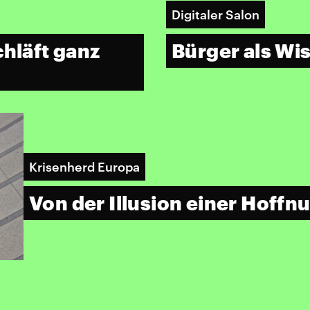
Digitaler Salon
chläft ganz
Bürger als Wi
Krisenherd Europa
Von der Illusion einer Hoffn