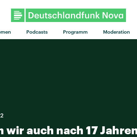
"Grace Kelly" von M
emen
Podcasts
Programm
Moderation
22
 wir auch nach 17 Jahre