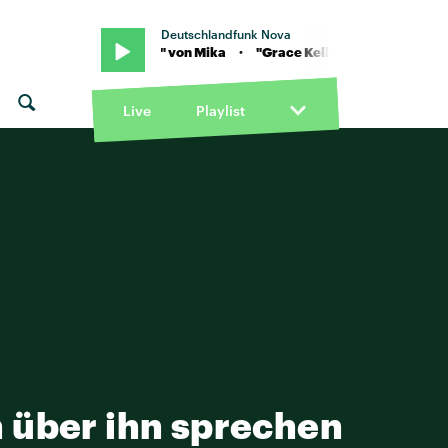
Deutschlandfunk Nova
ika · "Grace Kelly" von Mika · "Grace Kelly" von Mika
Live
Playlist
n über ihn sprechen