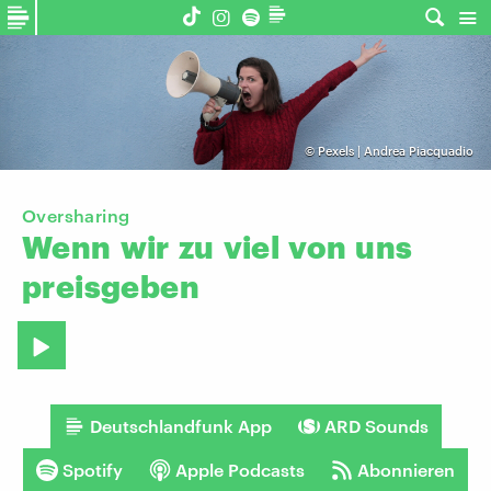
©
Pexels | Andrea Piacquadio
Oversharing
Wenn
wir
zu
viel
von
uns
preisgeben
Deutschlandfunk App
ARD Sounds
Spotify
Apple Podcasts
Abonnieren