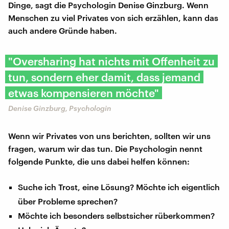
Dinge, sagt die Psychologin Denise Ginzburg. Wenn
Menschen zu viel Privates von sich erzählen, kann das
auch andere Gründe haben.
"Oversharing hat nichts mit Offenheit zu
tun, sondern eher damit, dass jemand
etwas kompensieren möchte"
Denise Ginzburg, Psychologin
Wenn wir Privates von uns berichten, sollten wir uns
fragen, warum wir das tun. Die Psychologin nennt
folgende Punkte, die uns dabei helfen können:
Suche ich Trost, eine Lösung? Möchte ich eigentlich
über Probleme sprechen?
Möchte ich besonders selbstsicher rüberkommen?