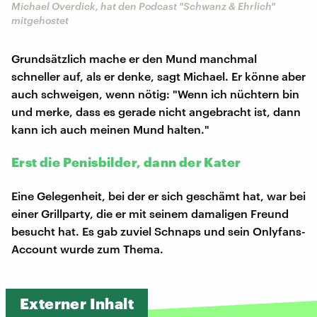
Michael Overdick, hat den Podcast "Schwanz & Ehrlich"
mitgehostet
Grundsätzlich mache er den Mund manchmal
schneller auf, als er denke, sagt Michael. Er könne aber
auch schweigen, wenn nötig: "Wenn ich nüchtern bin
und merke, dass es gerade nicht angebracht ist, dann
kann ich auch meinen Mund halten."
Erst die Penisbilder, dann der Kater
Eine Gelegenheit, bei der er sich geschämt hat, war bei
einer Grillparty, die er mit seinem damaligen Freund
besucht hat. Es gab zuviel Schnaps und sein Onlyfans-
Account wurde zum Thema.
Externer Inhalt