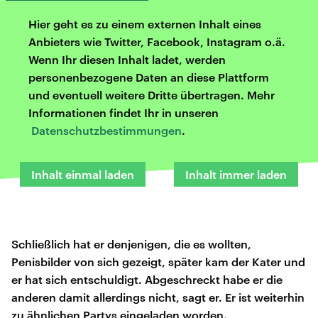
Hier geht es zu einem externen Inhalt eines
Anbieters wie Twitter, Facebook, Instagram o.ä.
Wenn Ihr diesen Inhalt ladet, werden
personenbezogene Daten an diese Plattform
und eventuell weitere Dritte übertragen. Mehr
Informationen findet Ihr in unseren
Datenschutzbestimmungen
.
Inhalt einmal laden
Inhalt immer laden
Schließlich hat er denjenigen, die es wollten,
Penisbilder von sich gezeigt, später kam der Kater und
er hat sich entschuldigt. Abgeschreckt habe er die
anderen damit allerdings nicht, sagt er. Er ist weiterhin
zu ähnlichen Partys eingeladen worden.