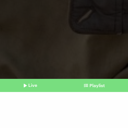
Live
Playlist
©
picture alliance | Associated Press | Ebrahim Noroozi (Bild von 2023)
Shownotes