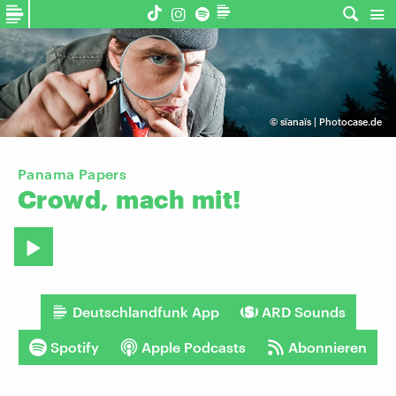
©
sïanaïs | Photocase.de
Panama Papers
Crowd,
mach
mit!
Deutschlandfunk App
ARD Sounds
Spotify
Apple Podcasts
Abonnieren