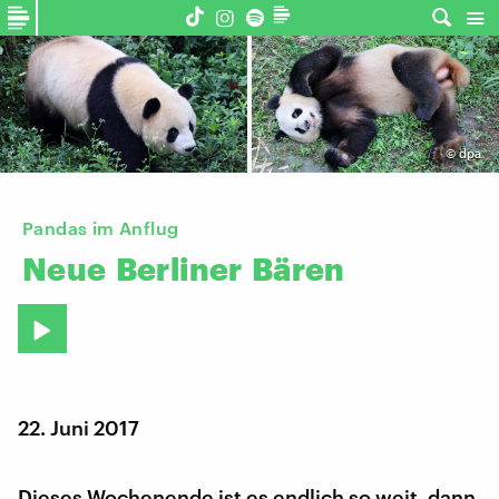
©
dpa
Pandas im Anflug
Neue
Berliner
Bären
22. Juni 2017
Dieses Wochenende ist es endlich so weit, dann