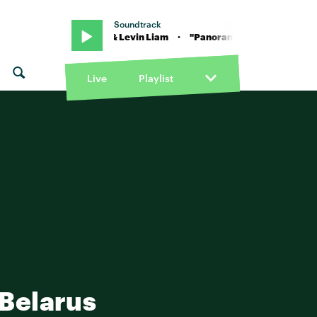
Soundtrack
on KITSCHKRIEG & Levin Liam · "Panorama" von KITSCHKRIEG & Le
Live
Playlist
 Belarus