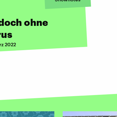
 doch ohne
rus
rz 2022