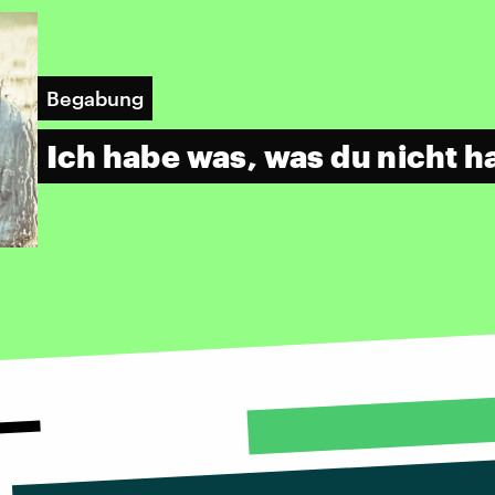
Begabung
Ich habe was, was du nicht h