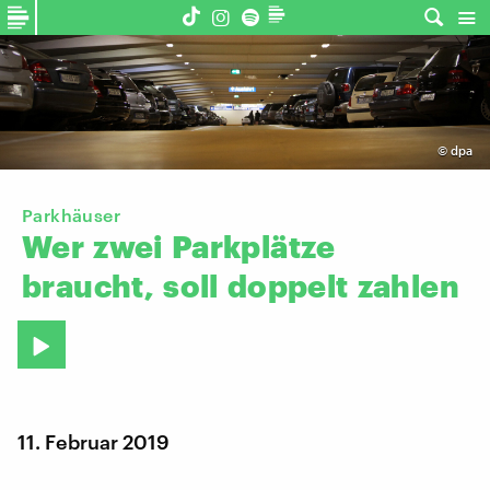
©
dpa
Parkhäuser
Wer
zwei
Parkplätze
braucht,
soll
doppelt
zahlen
11. Februar 2019