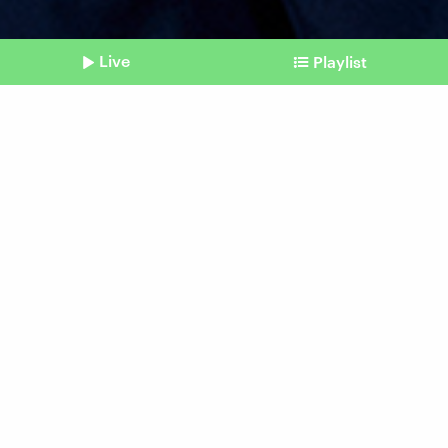
Live
Playlist
©
IMAGO | photonews.at
Shownotes
Nationalratswahl Österreich
FPÖ-Wahlsieger Kickl ohne
Machtoption
Beitrag aus unserem Archiv vom 30.
September 2024