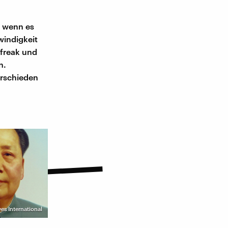
, wenn es
windigkeit
sfreak und
n.
erschieden
es International