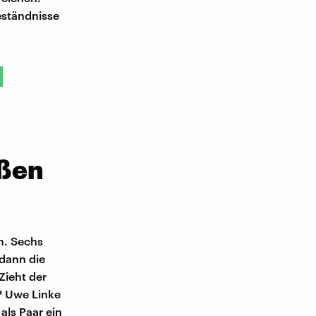
eständnisse
ßen
n. Sechs
 dann die
Zieht der
? Uwe Linke
ls Paar ein