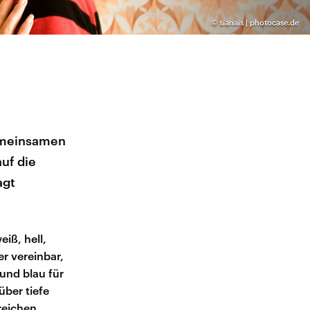
©
sïanaïs | photocase.de
gemeinsamen
uf die
agt
eiß, hell,
er vereinbar,
 und blau für
über tiefe
reichen.