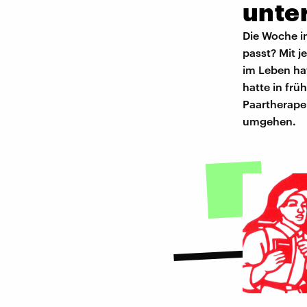
unter
Die Woche i
passt? Mit 
im Leben hat
hatte in fr
Paartherape
umgehen.