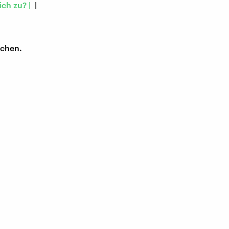
ch zu? |
|
achen.