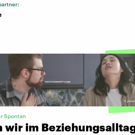
artner:
e
©
pexel
er Spontan
 wir im Beziehungsallta