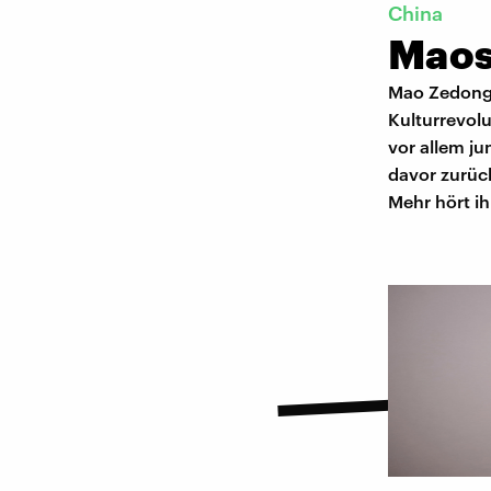
China
Maos
Mao Zedong 
Kulturrevolu
vor allem ju
davor zurüc
Mehr hört ih