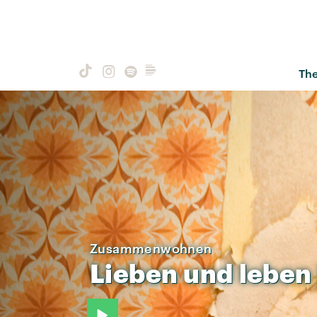
Th
Zusammenwohnen
Lieben
und
leben