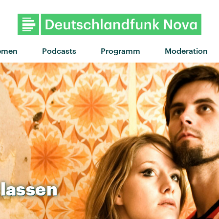
"Every color" von Louis the chi
emen
Podcasts
Programm
Moderation
lassen