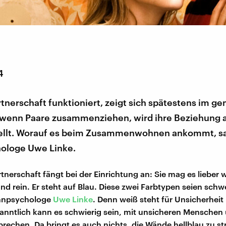
4
tnerschaft funktioniert, zeigt sich spätestens im 
 wenn Paare zusammenziehen, wird ihre Beziehung a
ellt. Worauf es beim Zusammenwohnen ankommt, s
ologe Uwe Linke.
tnerschaft fängt bei der Einrichtung an: Sie mag es lieber w
nd rein. Er steht auf Blau. Diese zwei Farbtypen seien schw
hnpsychologe
Uwe Linke
. Denn weiß steht für Unsicherheit
anntlich kann es schwierig sein, mit unsicheren Menschen 
prechen. Da bringt es auch nichts, die Wände hellblau zu st