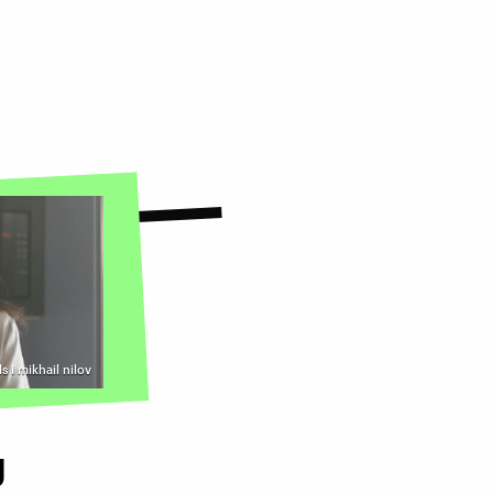
s I mikhail nilov
g