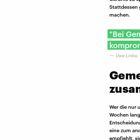
Stattdessen 
machen.
"Bei Ge
komprom
Uwe Linke,
Geme
zus
Wer die nur 
Wochen lang,
Entscheidung
eine zum an
empfiehlt, 