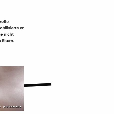
große
bilisierte er
ie nicht
 Eltern.
 | photocase.de