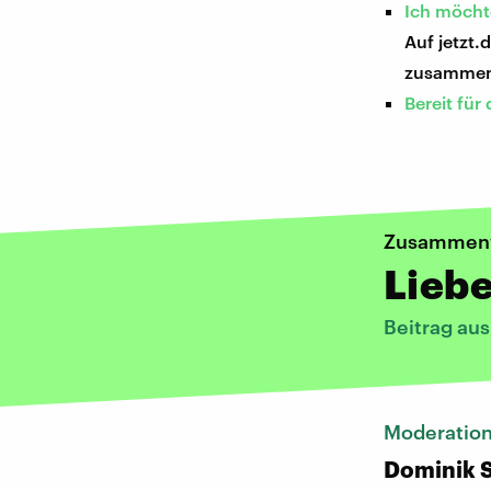
Ich möcht
Auf jetzt.
zusammen
Bereit fü
Zusammen
Liebe
Beitrag au
Moderatio
Dominik 