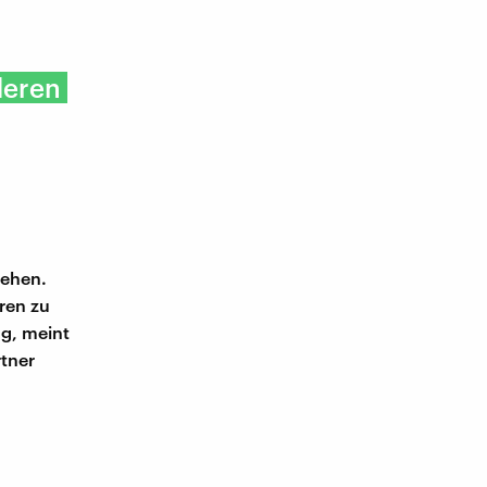
deren
gehen.
ren zu
ng, meint
rtner