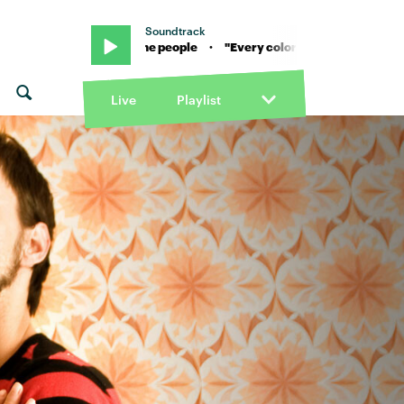
Soundtrack
ld & Foster the people · "Every color" von Louis the child & Foster the
Live
Playlist