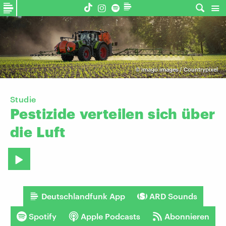
©
imago images / Countrypixel
Studie
Pestizide
verteilen
sich
über
die
Luft
Deutschlandfunk App
ARD Sounds
Spotify
Apple Podcasts
Abonnieren