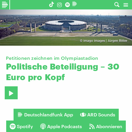
©
imago images | Jürgen Ritter
Petitionen zeichnen im Olympiastadion
Politische
Beteiligung
–
30
Euro
pro
Kopf
Deutschlandfunk App
ARD Sounds
Spotify
Apple Podcasts
Abonnieren