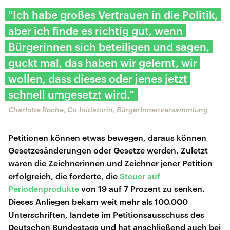
"Ich habe großes Vertrauen in die Politik,
aber ich finde es richtig gut, wenn
Bürgerinnen sich beteiligen und sagen,
guckt mal, das haben wir gelernt, wir
wollen, dass dieses oder jenes jetzt
schnell umgesetzt wird."
Charlotte Roche, Co-Initiatorin, BürgerInnenversammlung
Petitionen können etwas bewegen, daraus können
Gesetzesänderungen oder Gesetze werden. Zuletzt
waren die Zeichnerinnen und Zeichner jener Petition
erfolgreich, die forderte, die
Steuer auf
Periodenprodukte
von 19 auf 7 Prozent zu senken.
Dieses Anliegen bekam weit mehr als 100.000
Unterschriften, landete im Petitionsausschuss des
Deutschen Bundestags und hat anschließend auch bei