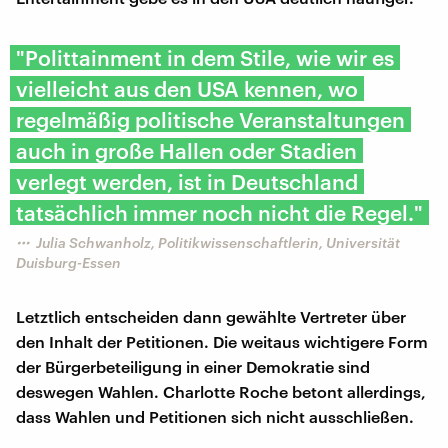
"Polittainment in dem Stile, wie wir es
vielleicht aus den USA kennen, wo
regelmäßig politische Veranstaltungen
auch in große Hallen oder Stadien
verlegt werden, ist in Deutschland
tatsächlich immer noch nicht die Regel."
Julia Schwanholz, Politikwissenschaftlerin, Universität
Duisburg-Essen
Letztlich entscheiden dann gewählte Vertreter über
den Inhalt der Petitionen. Die weitaus wichtigere Form
der Bürgerbeteiligung in einer Demokratie sind
deswegen Wahlen. Charlotte Roche betont allerdings,
dass Wahlen und Petitionen sich nicht ausschließen.