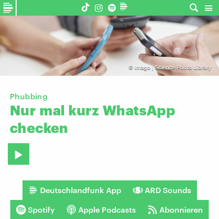
©
Imago | Science Photo Library
Phubbing
Nur
mal
kurz
WhatsApp
checken
Deutschlandfunk App
ARD Sounds
Spotify
Apple Podcasts
Abonnieren