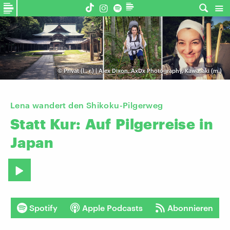
©
Privat (l., r.) | Alex Dixon, AxDx Photography, Kawasaki (m.)
Lena wandert den Shikoku-Pilgerweg
Statt
Kur:
Auf
Pilgerreise
in
Japan
Spotify
Apple Podcasts
Abonnieren