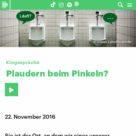
©
rowan I photocase.de
Klogespräche
Plaudern
beim
Pinkeln?
22. November 2016
Sie ist der Ort, an dem wir eines unserer