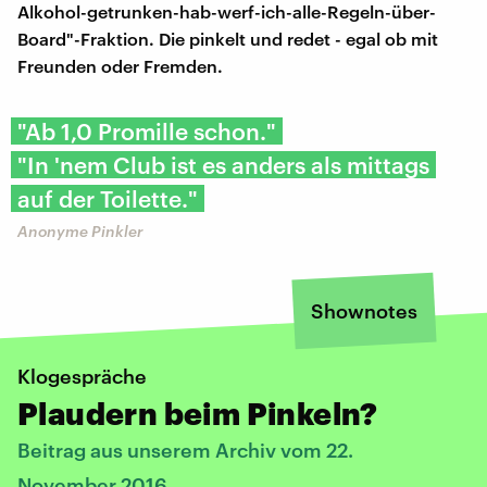
Alkohol-getrunken-hab-werf-ich-alle-Regeln-über-
Board"-Fraktion. Die pinkelt und redet - egal ob mit
Freunden oder Fremden.
"Ab 1,0 Promille schon."
"In 'nem Club ist es anders als mittags
auf der Toilette."
Anonyme Pinkler
Shownotes
Klogespräche
Plaudern beim Pinkeln?
Beitrag aus unserem Archiv vom 22.
November 2016