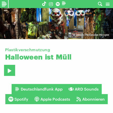
©
imago/Hollandse Hoogte
Plastikverschmutzung
Halloween
ist
Müll
Deutschlandfunk App
ARD Sounds
Spotify
Apple Podcasts
Abonnieren