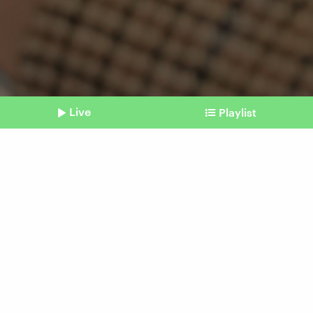
Live
Playlist
©
IMAGO | Bernd Elmenthaler
Shownotes
Politik
Wahl-O-Mat checkt
Europawahlprogramme