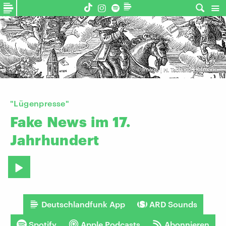
©
Imago | H. Tschanz-Hofmann
"Lügenpresse"
Fake
News
im
17.
Jahrhundert
Deutschlandfunk App
ARD Sounds
Spotify
Apple Podcasts
Abonnieren