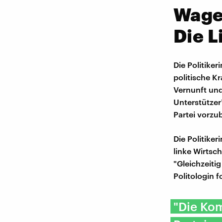
Wagen
Die L
Die Politike
politische K
Vernunft und
Unterstützer
Partei vorzu
Die Politike
linke Wirtsch
"Gleichzeitig
Politologin 
"Die Kom