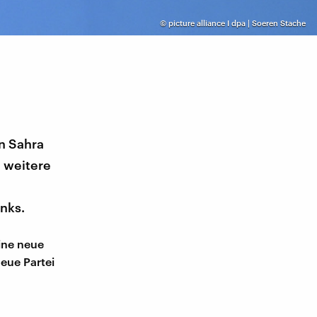
©
picture alliance I dpa | Soeren Stache
on Sahra
t weitere
inks.
ine neue
neue Partei