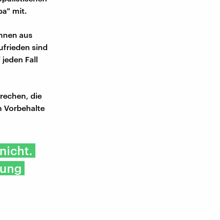
pa" mit.
innen aus
ufrieden sind
 jeden Fall
rechen, die
h Vorbehalte
nicht.
rung