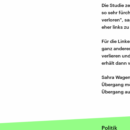
Die Studie ze
so sehr fürc
verloren", s
eher links z
Für die Link
ganz anderes
verlieren un
erhält dann 
Sahra Wagenk
Übergang mög
Übergang auc
Politik