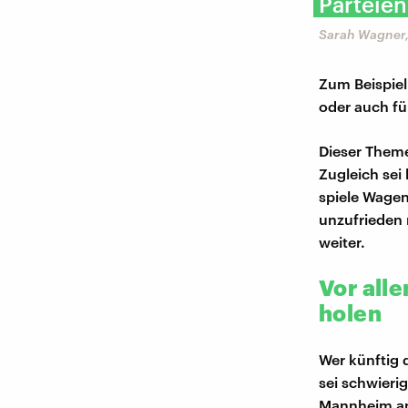
Parteien
Sarah Wagner, 
Zum Beispiel
oder auch für
Dieser Theme
Zugleich sei
spiele Wagen
unzufrieden m
weiter.
Vor all
holen
Wer künftig 
sei schwierig
Mannheim an 