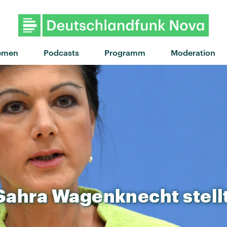
"Expensive Taste" von MEEK
emen
Podcasts
Programm
Moderation
Sahra
Wagenknecht
stell