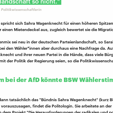
landschaft so nicht."
Politikwissenschaftlerin
 spricht sich Sahra Wagenknecht für einen höheren Spitze
 einen Mietendeckel aus, zugleich bewertet sie die Migratio
nmix sei neu in der deutschen Parteienlandschaft, so Sar
 bei den Wähler*innen aber durchaus eine Nachfrage da. 
knecht und ihrer neuen Partei in die Hände, dass viele Bür
it der Politik der Regierung seien, so die Politikwissenscha
em bei der AfD könnte BSW Wählerst
dann tatsächlich das "Bündnis Sahra Wagenknecht" (kurz B
 vorauszusagen, findet die Politologin. Sie arbeitete an der
dem Projekt "Die Herausforderungen der radikalen und po