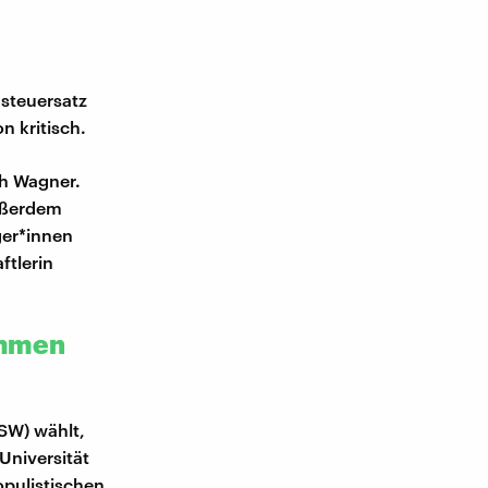
nsteuersatz
n kritisch.
ah Wagner.
Außerdem
ger*innen
ftlerin
immen
SW) wählt,
 Universität
pulistischen