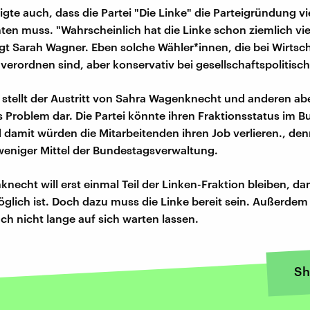
igte auch, dass die Partei "Die Linke" die Parteigründung vie
hten muss. "Wahrscheinlich hat die Linke schon ziemlich vi
agt Sarah Wagner. Eben solche Wähler*innen, die bei Wirts
u verordnen sind, aber konservativ bei gesellschaftspolitis
e stellt der Austritt von Sahra Wagenknecht und anderen ab
 Problem dar. Die Partei könnte ihren Fraktionsstatus im 
d damit würden die Mitarbeitenden ihren Job verlieren., den
weniger Mittel der Bundestagsverwaltung.
necht will erst einmal Teil der Linken-Fraktion bleiben, da
lich ist. Doch dazu muss die Linke bereit sein. Außerdem 
h nicht lange auf sich warten lassen.
Sh