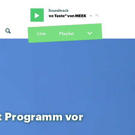
Soundtrack
 · "Expensive Taste" von MEEK · "Expensive Taste" von MEEK
Live
Playlist
t
Programm
vor