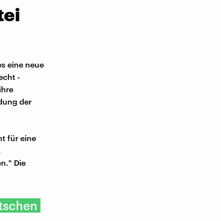
tei
es eine neue
echt -
ihre
dung der
t für eine
.
n." Die
utschen