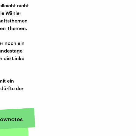
lleicht nicht
ele Wähler
chaftsthemen
chen Themen.
er noch ein
Bundestage
n die Linke
mit ein
dürfte der
ownotes