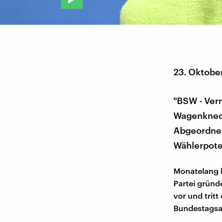
23. Oktobe
"BSW - Vern
Wagenknecht
Abgeordnet
Wählerpoten
Monatelang h
Partei gründe
vor und tritt
Bundestagsab