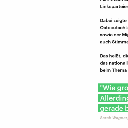
Linksparteie
Dabei zeigte
Ostdeutschla
sowie der Mi
auch Stimmen
Das heißt, d
das national
beim Thema 
"Wie gro
Allerdin
gerade b
Sarah Wagner, 