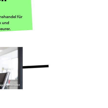
onshandel für
n und
eurer.
ago I westend61