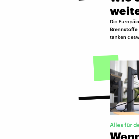
weit
Die Europäis
Brennstoffe 
tanken deswe
Alles für d
Wenn