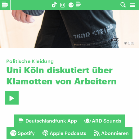
©
dpa
Politische Kleidung
Uni
Köln
diskutiert
über
Klamotten
von
Arbeitern
Deutschlandfunk App
ARD Sounds
Spotify
Apple Podcasts
Abonnieren