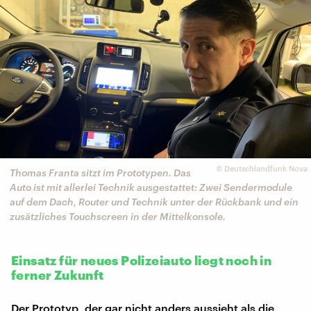
©
Deutschlandfunk Nova
Thomas Franta sitzt im Prototypen. Das
Auto ist mit allerlei Technik ausgestattet: Zwei Sendermodule
auf dem Dach, Router und Technik unter der Rückbank und ein
zusätzliches Touchscreen in der Mittelkonsole.
Einsatz für neues Polizeiauto liegt noch in
ferner Zukunft
Der Prototyp, der gar nicht anders aussieht als die