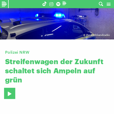
©
Deutschlandradio
Polizei NRW
Streifenwagen
der
Zukunft
schaltet
sich
Ampeln
auf
grün