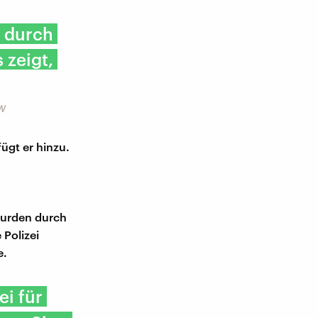
e durch
 zeigt,
RW
ügt er hinzu.
wurden durch
 Polizei
e.
ei für