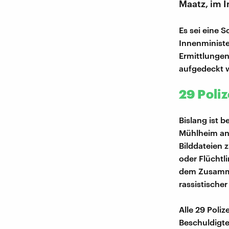
Maatz, im I
Es sei eine 
Innenministe
Ermittlungen
aufgedeckt 
29 Poli
Bislang ist b
Mühlheim an 
Bilddateien 
oder Flüchtl
dem Zusamme
rassistische
Alle 29 Poli
Beschuldigte