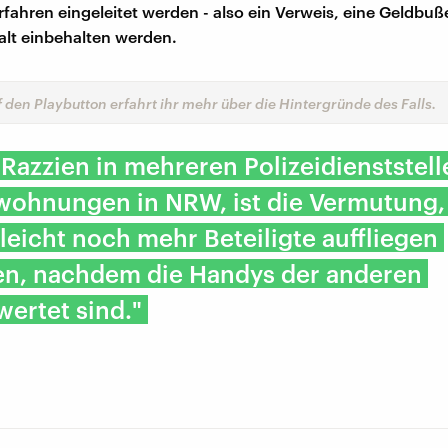
rfahren eingeleitet werden - also ein Verweis, eine Geldbuße
lt einbehalten werden.
f den Playbutton erfahrt ihr mehr über die Hintergründe des Falls.
Razzien in mehreren Polizeidienststel
wohnungen in NRW, ist die Vermutung,
lleicht noch mehr Beteiligte auffliegen
en, nachdem die Handys der anderen
ertet sind."