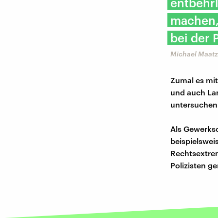
entbehrl
machen,
bei der 
Michael Maatz,
Zumal es mit
und auch Land
untersuchen
Als Gewerksc
beispielswei
Rechtsextrem
Polizisten g