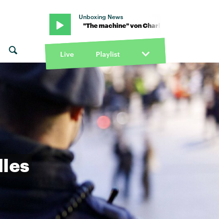
Unboxing News
te & Thieves · "The machine" von Charlotte & Thieves · "The machi
Live
Playlist
lles