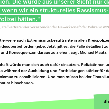
ich. Die würde aus unserer Sicht nur 
 wenn wir ein strukturelles Rassismus
Polizei hätten."
 stellvertretender Vorsitzender der Gewerkschaft der Polizei in N
tlerweile auch Extremismusbeauftragte in allen Kreispoliz
esoberbehörden gebe. Jetzt gilt es, die Fälle detailliert zu
 und Konsequenzen daraus zu ziehen, sagt Michael Maatz.
haft würde man sich auch dafür einsetzen, Polizistinnen un
se während der Ausbildung und Fortbildungen stärker für 
ismus zu sensibilisieren. Und man müsse bei der Einstell
enauer hinschauen.
Sh