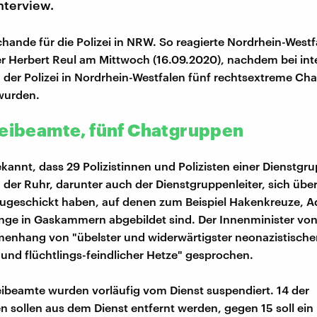
nterview.
Schande für die Polizei in NRW. So reagierte Nordrhein-West
r Herbert Reul am Mittwoch (16.09.2020), nachdem bei int
 der Polizei in Nordrhein-Westfalen fünf rechtsextreme Ch
wurden.
zeibeamte, fünf Chatgruppen
ekannt, dass 29 Polizistinnen und Polizisten einer Dienstgr
der Ruhr, darunter auch der Dienstgruppenleiter, sich übe
zugeschickt haben, auf denen zum Beispiel Hakenkreuze, Ad
inge in Gaskammern abgebildet sind. Der Innenminister vo
nhang von "übelster und widerwärtigster neonazistischer
r und flüchtlings-feindlicher Hetze" gesprochen.
zeibeamte wurden vorläufig vom Dienst suspendiert. 14 der
n sollen aus dem Dienst entfernt werden, gegen 15 soll ein