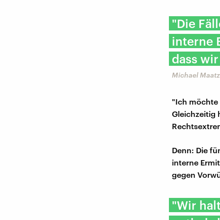
"Die Fäl
interne 
dass wir
Michael Maatz,
"Ich möchte 
Gleichzeitig 
Rechtsextrem
Denn: Die fü
interne Ermi
gegen Vorwü
"Wir hal