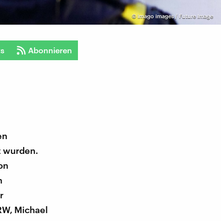
©
imago images / Future Image
ts
Abonnieren
en
t wurden.
on
n
r
NRW, Michael