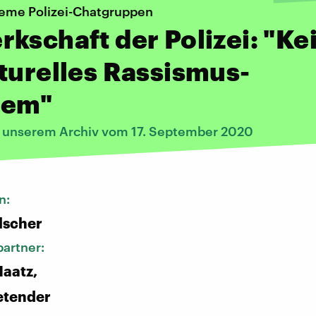
eme Polizei-Chatgruppen
kschaft der Polizei: "Ke
turelles Rassismus-
lem"
s unserem Archiv vom 17. September 2020
n:
lscher
artner:
aatz,
retender