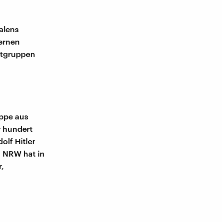
falens
ernen
atgruppen
uppe aus
r hundert
olf Hitler
n NRW hat in
,