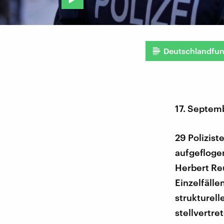
Deutschlandfu
17. Septem
29 Polizis
aufgefloge
Herbert Re
Einzelfälle
strukturell
stellvertre