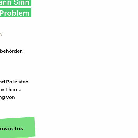
dann Sinn
-Problem
RW
eibehörden
d Polizisten
das Thema
ung von
ownotes