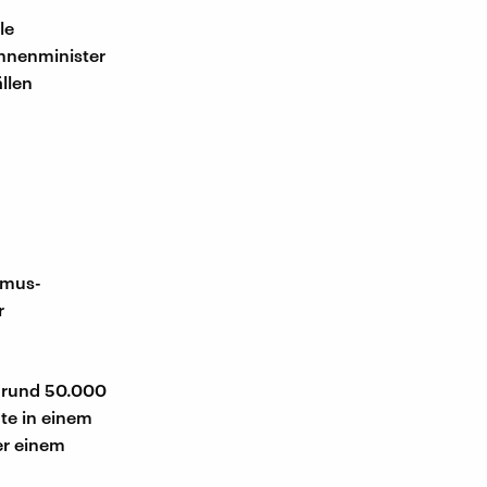
le
Innenminister
llen
smus-
r
W rund 50.000
gte in einem
er einem