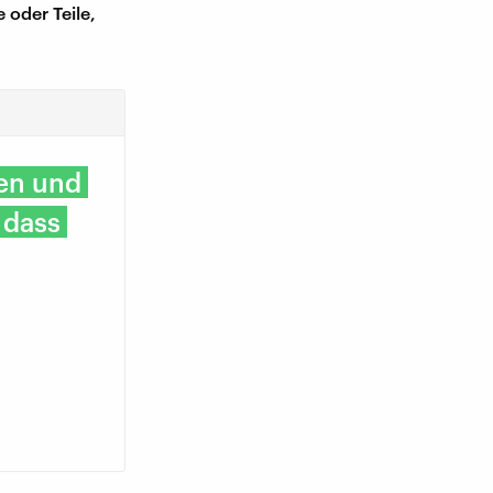
 oder Teile,
len und
 dass