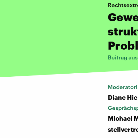
Rechtsextr
Gewer
struk
Prob
Beitrag au
Moderatori
Diane Hie
Gesprächsp
Michael M
stellvert