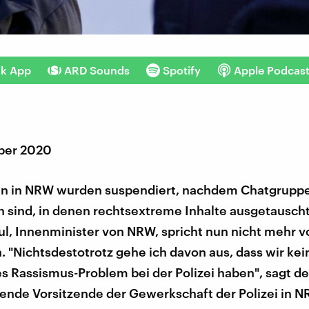
nk App
ARD Sounds
Spotify
Apple Podcas
ber 2020
ten in NRW wurden suspendiert, nachdem Chatgrupp
n sind, in denen rechtsextreme Inhalte ausgetausch
ul, Innenminister von NRW, spricht nun nicht mehr v
n. "Nichtsdestotrotz gehe ich davon aus, dass wir kei
es Rassismus-Problem bei der Polizei haben", sagt de
tende Vorsitzende der Gewerkschaft der Polizei in 