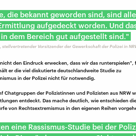
le, die bekannt geworden sind, sind all
Ermittlung aufgedeckt worden. Und das
 in dem Bereich gut aufgestellt sind."
 stellvertretender Vorsitzender der Gewerkschaft der Polizei in N
nicht den Eindruck erwecken, dass wir das runterspielen", f
hält er die viel diskutierte deutschlandweite Studie zu
ismus in der Polizei nicht für notwendig.
nf Chatgruppen der Polizistinnen und Polizisten aus NRW 
ttlungen entdeckt. Das mache deutlich, wie entschieden die
rfe von Rechtsextremismus in den eigenen Reihen vorgeh
ten eine Rassismus-Studie bei der Poliz