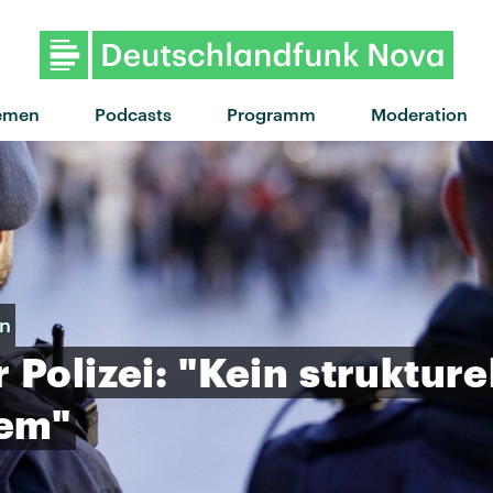
"The machine" von Charlot
emen
Podcasts
Programm
Moderation
en
r
Polizei:
"Kein
strukture
lem"