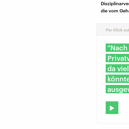
Disziplinarve
die vom Geha
Per Klick au
"Nach 
Privat
da vie
könnt
ausgew