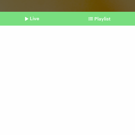
Live
Playlist
©
IMAGO / Depositphotos
Shownotes
Frittiertes Glück
Pommes haben immer mehr
Fans
Beitrag aus unserem Archiv vom 24. August
2024