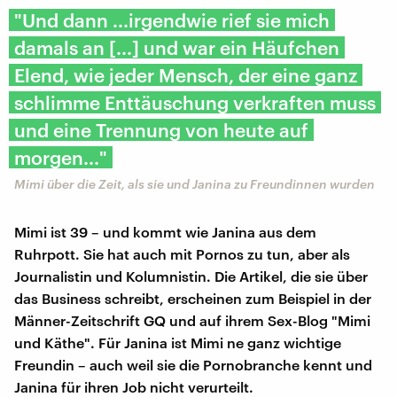
"Und dann ...irgendwie rief sie mich
damals an [...] und war ein Häufchen
Elend, wie jeder Mensch, der eine ganz
schlimme Enttäuschung verkraften muss
und eine Trennung von heute auf
morgen..."
Mimi über die Zeit, als sie und Janina zu Freundinnen wurden
Mimi ist 39 – und kommt wie Janina aus dem
Ruhrpott. Sie hat auch mit Pornos zu tun, aber als
Journalistin und Kolumnistin. Die Artikel, die sie über
das Business schreibt, erscheinen zum Beispiel in der
Männer-Zeitschrift GQ und auf ihrem Sex-Blog "Mimi
und Käthe". Für Janina ist Mimi ne ganz wichtige
Freundin – auch weil sie die Pornobranche kennt und
Janina für ihren Job nicht verurteilt.