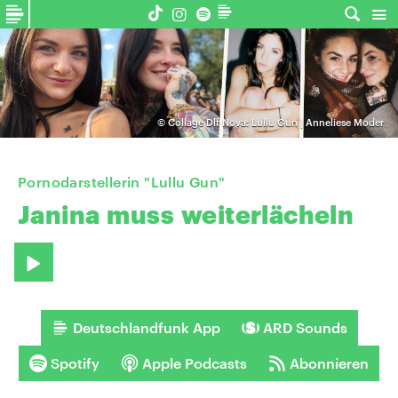
©
Collage Dlf Nova: Lullu Gun | Anneliese Moder
Pornodarstellerin "Lullu Gun"
Janina
muss
weiterlächeln
Deutschlandfunk App
ARD Sounds
Spotify
Apple Podcasts
Abonnieren