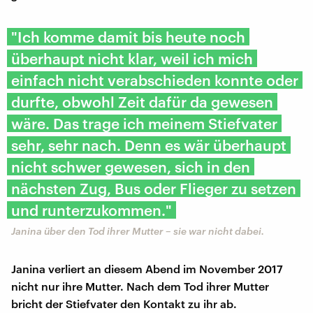
"Ich komme damit bis heute noch
überhaupt nicht klar, weil ich mich
einfach nicht verabschieden konnte oder
durfte, obwohl Zeit dafür da gewesen
wäre. Das trage ich meinem Stiefvater
sehr, sehr nach. Denn es wär überhaupt
nicht schwer gewesen, sich in den
nächsten Zug, Bus oder Flieger zu setzen
und runterzukommen."
Janina über den Tod ihrer Mutter – sie war nicht dabei.
Janina verliert an diesem Abend im November 2017
nicht nur ihre Mutter. Nach dem Tod ihrer Mutter
bricht der Stiefvater den Kontakt zu ihr ab.