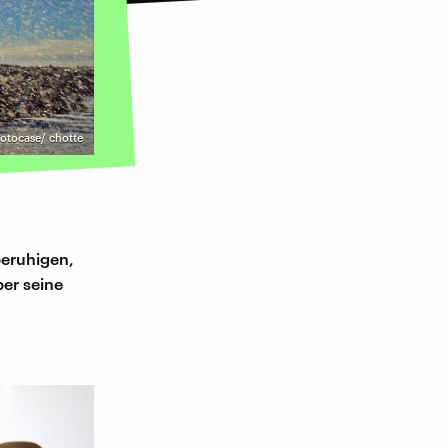
otocase/ chotte
beruhigen,
ber seine