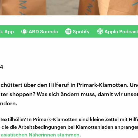
nk App
ARD Sounds
Spotify
Apple Podcas
14
schüttert über den Hilferuf in Primark-Klamotten. Un
iter shoppen? Was sich ändern muss, damit wir unse
ändern.
extilhölle? In Primark-Klamotten sind kleine Zettel mit Hil
 die die Arbeitsbedingungen bei Klamottenladen anprangern
 asiatischen Näherinnen stammen
.