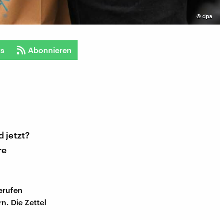
©
dpa
ts
Abonnieren
d jetzt?
re
ferufen
. Die Zettel