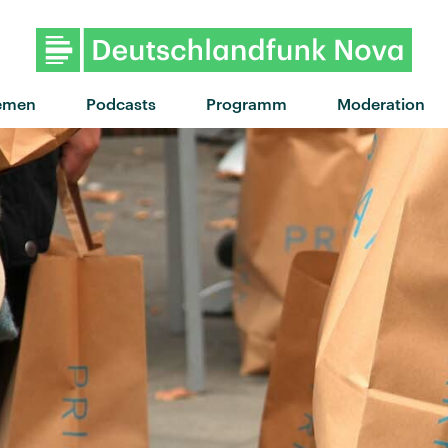
"Free" von Little Simz · "F
emen
Podcasts
Programm
Moderation