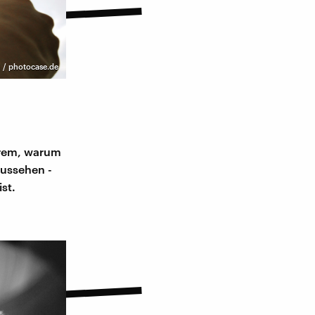
 / photocase.de
erem, warum
aussehen -
st.