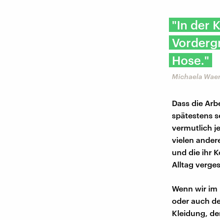
"In der 
Vordergr
Hose."
Michaela Wae
Dass die Arb
spätestens s
vermutlich j
vielen andere
und die ihr 
Alltag verg
Wenn wir im 
oder auch de
Kleidung, de