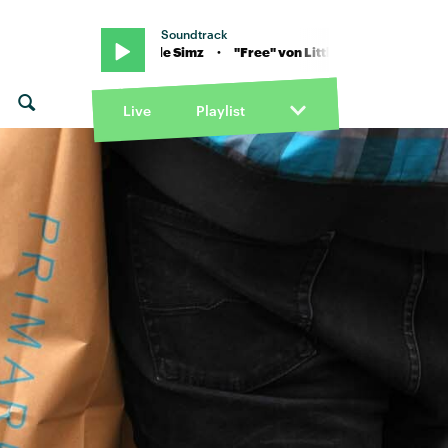
Soundtrack
ree" von Little Simz · "Free" von Little Simz
Live
Playlist