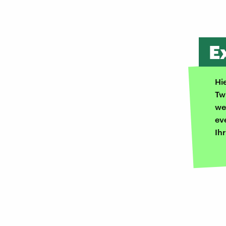
E
Hi
Tw
we
ev
Ih