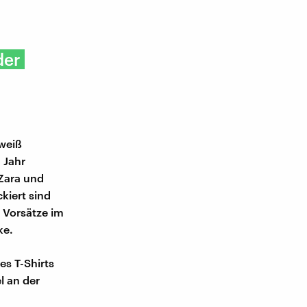
der
 weiß
 Jahr
 Zara und
kiert sind
 Vorsätze im
ke.
s T-Shirts
l an der