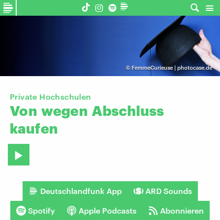
©
FemmeCurieuse | photocase.de
Private Hochschulen
Von
wegen
Abschluss
kaufen
Deutschlandfunk App
ARD Sounds
Spotify
Apple Podcasts
Abonnieren