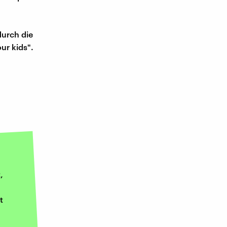
durch die
ur kids".
,
t