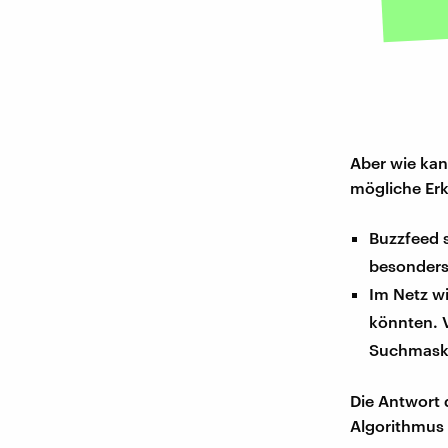
Aber wie kan
mögliche Er
Buzzfeed s
besonders
Im Netz wi
könnten. V
Suchmaske
Die Antwort 
Algorithmus 