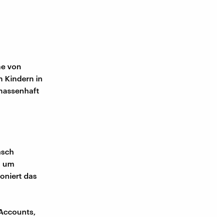
me von
n Kindern in
massenhaft
asch
, um
oniert das
-Accounts,