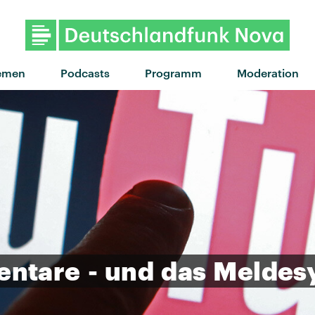
emen
Podcasts
Programm
Moderation
ntare
-
und
das
Meldes