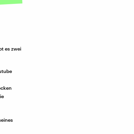
t es zwei
outube
tecken
ie
seines