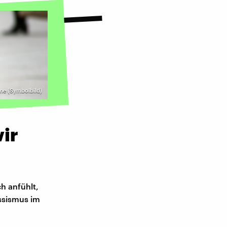
me (Symbolbild)
wir
ch anfühlt,
assismus im