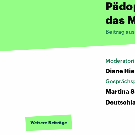
Pädo
das 
Beitrag au
Moderatori
Diane Hie
Gesprächsp
Martina S
Deutschl
Weitere Beiträge