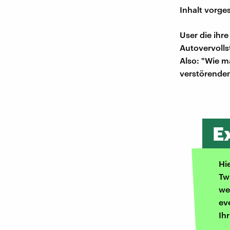
Inhalt vorge
User die ihr
Autovervolls
Also: "Wie m
verstörenden
E
Hi
Tw
we
ev
Ih