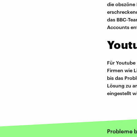
die obszöne 
erschreckend
das BBC-Team
Accounts ent
Youtu
Für Youtube
Firmen wie L
bis das Prob
Lösung zu ar
eingestellt 
Probleme b