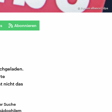
©
Picture alliance | dpa
ts
Abonnieren
chgeladen.
rte
t nicht das
er Suche
t pädophilem