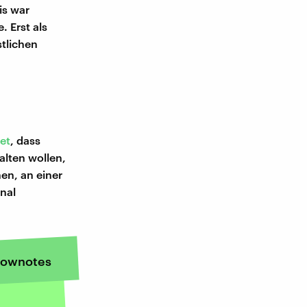
is war
 Erst als
stlichen
et
, dass
alten wollen,
en, an einer
nal
ownotes