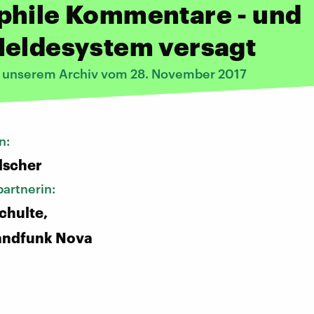
phile Kommentare - und
Meldesystem versagt
s unserem Archiv vom 28. November 2017
n:
lscher
artnerin:
chulte,
andfunk Nova