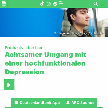
©
imago | Addictive Stock (Symbolbild)
Produktiv, aber leer
Achtsamer
Umgang
mit
einer
hochfunktionalen
Depression
Deutschlandfunk App
ARD Sounds