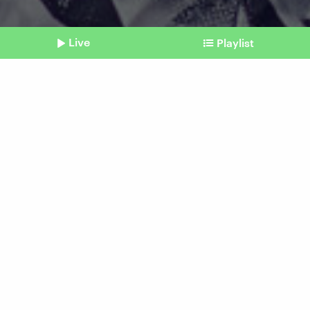
Live
Playlist
©
imago | Shotshop
Shownotes
Ernährung
Proteinriegel: Wie gesund
sie tatsächlich sind
Beitrag aus unserem Archiv vom 30. Juni 2023