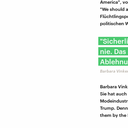
America", vo
"We should a
Flüchtlingspo
politischen W
"Sicherl
nie. Das
Ablehnun
Barbara Vinke
Barbara Vink
Sie hat auch
Modeindustri
Trump. Denn 
them by the 