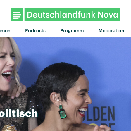
"Expensive Taste" von MEEK
emen
Podcasts
Programm
Moderation
olitisch