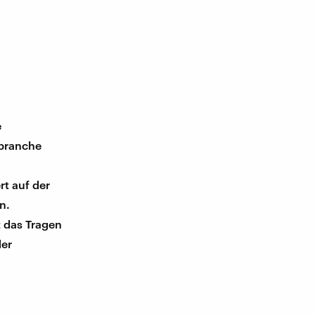
e
mbranche
rt auf der
n.
t das Tragen
der