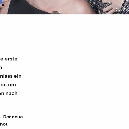
©
dpa
e erste
m
nlass ein
der, um
en nach
s. Der neue
 not