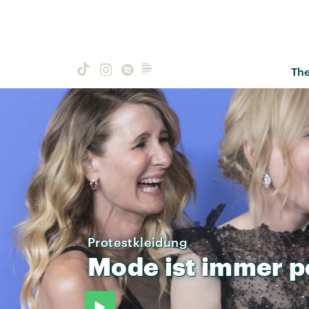
Th
Protestkleidung
Mode
ist
immer
p