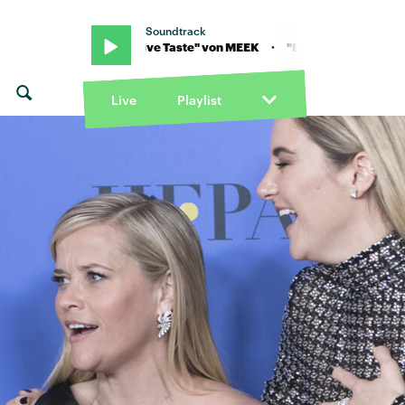
Soundtrack
 · "Expensive Taste" von MEEK · "Expensive Taste" von MEEK
Live
Playlist