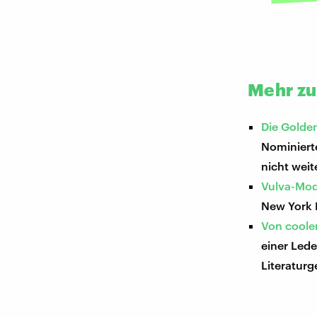
Mehr z
Die Golde
Nominiert
nicht weit
Vulva-Mod
New York 
Von coole
einer Lede
Literaturg