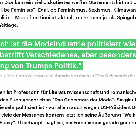
n Dior kam ein viel diskutiertes weißes Statementshirt mit
ll be Feminists". Egal, ob Feminismus, Sexismus, Klimawan
litik – Mode funktioniert aktuell, mehr denn je, als Spiegel 
eltlage.
ich ist die Modeindustrie politisiert wi
 betrifft Verschiedenes, aber besonders
g von Trumps Politik."
n, Literaturprofessorin und Autorin des Buches "Das Geheimnis de
en ist Professorin für Literaturwissenschaft und romanische
 das Buch geschrieben "Das Geheimnis der Mode". Sie glaub
e sehr politisiert ist - vor allem auch wegen US-Präsident 
viele der Messages kontern letztlich seine Äußerung "We h
Pussy". Überhaupt, sagt sie, sei Feminismus gerade genere