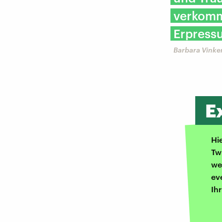
verkomm
Erpressu
Barbara Vinke
E
Hi
Tw
we
ev
Ih