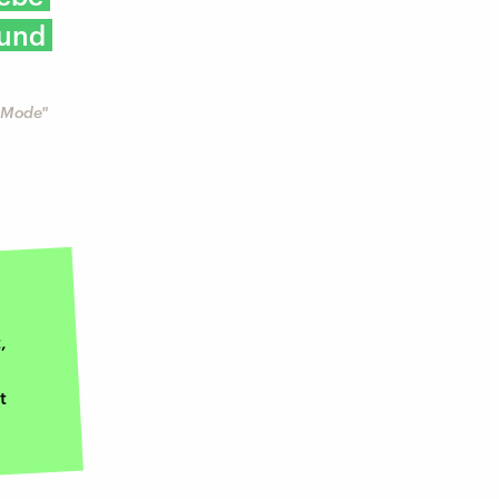
 und
r Mode"
,
t