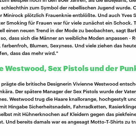
 schlechthin zum Symbol der rebellischen Jugend wurde. O
er Minirock plötzlich Frauenknie entblößte. Und auch Yves S
ter Smoking für Frauen war für viele zunächst ein Schock. 
ell einen neuen Trend in der Mode zu beobachten, sagt Bar
s so, dass sich die Männer an weibliche Moden anpassen - 
, farbenfroh, Blumen, Sexyness. Und viele ziehen das heu
fen, dass das mehr wird."
e Westwood, Sex Pistols und der Pun
 prägte die britische Designerin Vivienne Westwood entsch
kära. Der spätere Manager der Sex Pistols wurde der Vater
es. Westwood trug die Haare knallorange, hochgestylt un
 mit Hingabe Sicherheitsnadeln, Fahrradketten, Rasierklin
 selbst mit Hühnerknochen auf Kleidern gegen das piekfein
t. Und bereits damals war es angesagt Motto-T-Shirts zu t