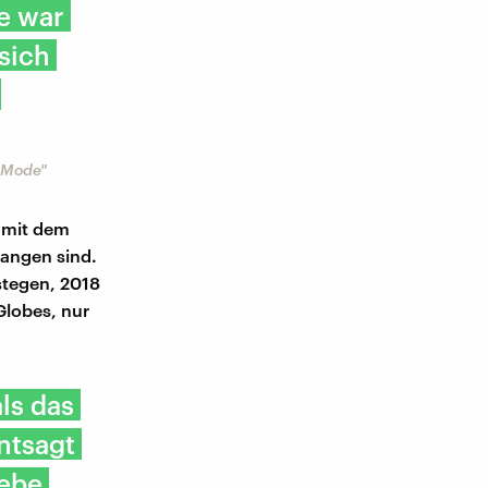
e war
sich
r Mode"
 mit dem
angen sind.
stegen, 2018
Globes, nur
ls das
ntsagt
iebe