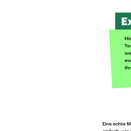
E
Hi
Tw
we
ev
Ih
Eine echte M
einfach, wie 