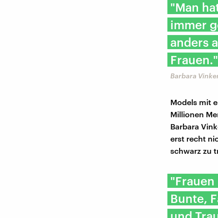
"Man hat
immer ge
anders a
Frauen."
Barbara Vinke
Models mit e
Millionen Me
Barbara Vink
erst recht n
schwarz zu tr
"Frauen 
Bunte, F
und Trau