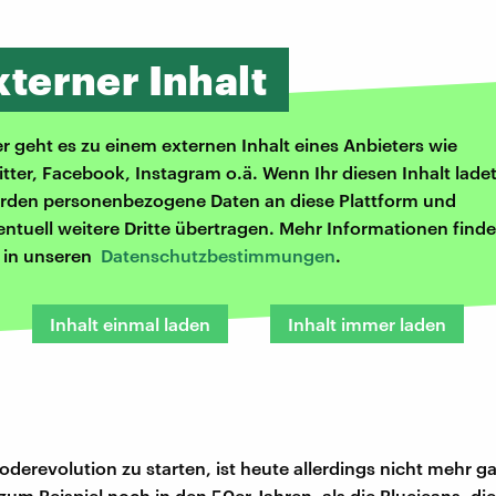
xterner Inhalt
er geht es zu einem externen Inhalt eines Anbieters wie
itter, Facebook, Instagram o.ä. Wenn Ihr diesen Inhalt ladet
rden personenbezogene Daten an diese Plattform und
entuell weitere Dritte übertragen. Mehr Informationen finde
r in unseren
Datenschutzbestimmungen
.
Inhalt einmal laden
Inhalt immer laden
oderevolution zu starten, ist heute allerdings nicht mehr g
zum Beispiel noch in den 50er Jahren, als die Bluejeans, die