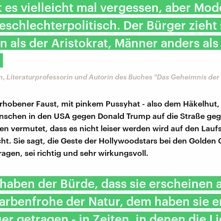
 es vielleicht mal vergessen, aber Mod
schlechterpolitisch. Der Bürger zieht 
n als der Aristokrat, Männer anders als
n, Literaturprofessorin und Autorin des Buches "Das Geheimnis de
rhobener Faust, mit pinkem Pussyhat - also dem Häkelhut,
nschen in den USA gegen Donald Trump auf die Straße geg
en vermutet, dass es nicht leiser werden wird auf den Lauf
icht. Sie sagt, die Geste der Hollywoodstars bei den Golden 
agen, sei richtig und sehr wirkungsvoll.
haben der Bürde, dass sie erscheinen a
arbenfrohe der Natur, dem haben sie e
er getragen - in Zeiten, in denen die L