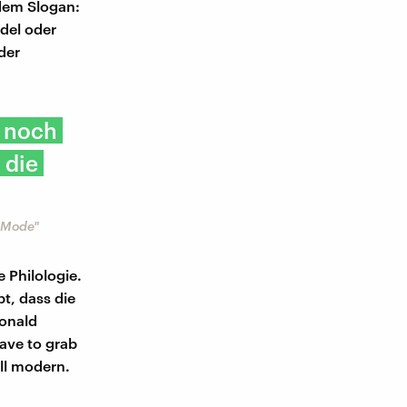
 dem Slogan:
del oder
der
e noch
 die
r Mode"
 Philologie.
t, dass die
Donald
ave to grab
ll modern.