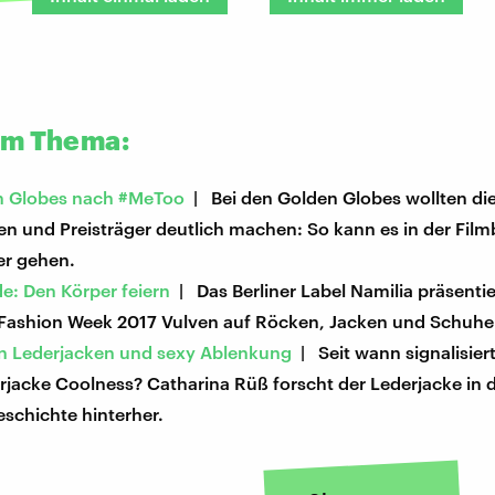
um Thema:
n Globes nach #MeToo
| Bei den Golden Globes wollten di
en und Preisträger deutlich machen: So kann es in der Fil
er gehen.
e: Den Körper feiern
| Das Berliner Label Namilia präsentie
Fashion Week 2017 Vulven auf Röcken, Jacken und Schuhe
n Lederjacken und sexy Ablenkung
| Seit wann signalisier
rjacke Coolness? Catharina Rüß forscht der Lederjacke in 
eschichte hinterher.