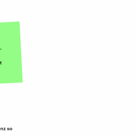
,
t
anz so