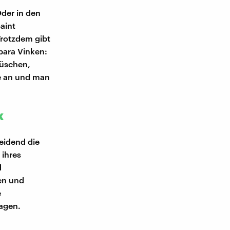
der in den
aint
Trotzdem gibt
bara Vinken:
Rüschen,
te an und man
k
eidend die
 ihres
d
gen und
e
ragen.