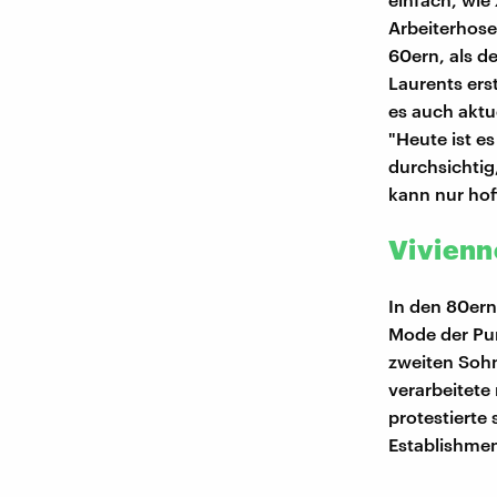
Arbeiterhose
60ern, als d
Laurents ers
es auch aktu
"Heute ist e
durchsichtig
kann nur hof
Vivienn
In den 80ern
Mode der Pun
zweiten Sohn
verarbeitete
protestierte
Establishmen