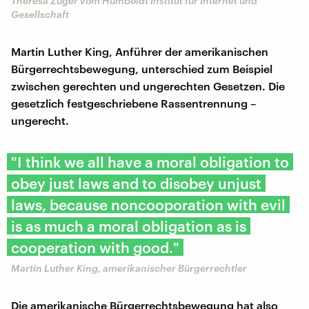
Theresa Züger vom Humboldt Institut für Internet und
Gesellschaft
Martin Luther King, Anführer der amerikanischen
Bürgerrechtsbewegung, unterschied zum Beispiel
zwischen gerechten und ungerechten Gesetzen. Die
gesetzlich festgeschriebene Rassentrennung –
ungerecht.
"I think we all have a moral obligation to
obey just laws and to disobey unjust
laws, because noncooporation with evil
is as much a moral obligation as is
cooperation with good."
Martin Luther King, amerikanischer Bürgerrechtler
Die amerikanische Bürgerrechtsbewegung hat also