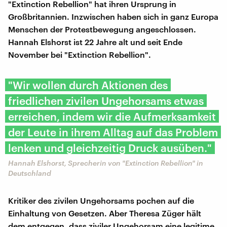
"Extinction Rebellion" hat ihren Ursprung in
Großbritannien. Inzwischen haben sich in ganz Europa
Menschen der Protestbewegung angeschlossen.
Hannah Elshorst ist 22 Jahre alt und seit Ende
November bei "Extinction Rebellion".
"Wir wollen durch Aktionen des
friedlichen zivilen Ungehorsams etwas
erreichen, indem wir die Aufmerksamkeit
der Leute in ihrem Alltag auf das Problem
lenken und gleichzeitig Druck ausüben."
Hannah Elshorst, Sprecherin von "Extinction Rebellion" in
Deutschland
Kritiker des zivilen Ungehorsams pochen auf die
Einhaltung von Gesetzen. Aber Theresa Züger hält
dem entgegen, dass ziviler Ungehorsam eine legitime