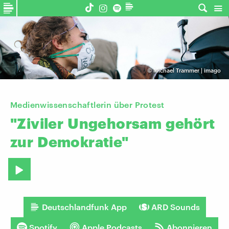
©
Michael Trammer | imago
Medienwissenschaftlerin über Protest
"Ziviler
Ungehorsam
gehört
zur
Demokratie"
Deutschlandfunk App
ARD Sounds
Spotify
Apple Podcasts
Abonnieren