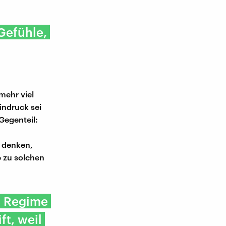
 Gefühle,
mehr viel
indruck sei
Gegenteil:
n denken,
b zu solchen
s Regime
t, weil