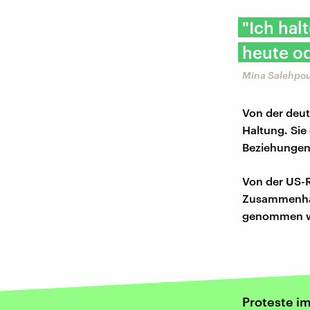
"Ich hal
heute od
Mina Salehpour
Von der deut
Haltung. Sie
Beziehungen 
Von der US-R
Zusammenhan
genommen wir
Proteste im