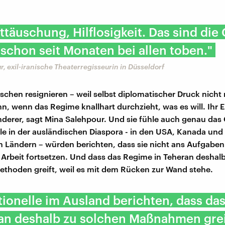
ttäuschung, Hilflosigkeit. Das sind die
t schon seit Monaten bei allen toben."
, exil-iranische Theaterregisseurin in Düsseldorf
hen resignieren – weil selbst diplomatischer Druck nicht 
n, wenn das Regime knallhart durchzieht, was es will. Ihr E
nderer, sagt Mina Salehpour. Und sie fühle auch genau das 
le in der ausländischen Diaspora - in den USA, Kanada und
 Ländern – würden berichten, dass sie nicht ans Aufgabe
 Arbeit fortsetzen. Und dass das Regime in Teheran deshal
ethoden greift, weil es mit dem Rücken zur Wand stehe.
ionelle im Ausland berichten, dass da
an deshalb zu solchen Maßnahmen greif