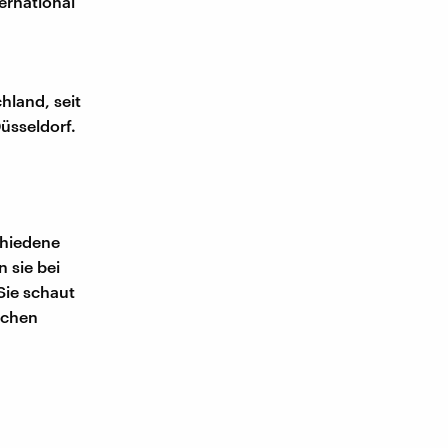
ernational
hland, seit
Düsseldorf.
chiedene
n sie bei
 Sie schaut
schen