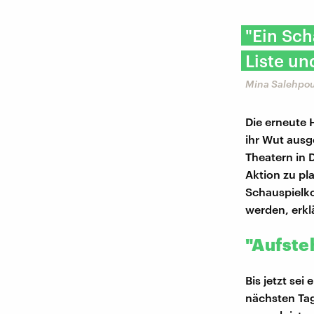
"Ein Sch
Liste un
Mina Salehpour
Die erneute 
ihr Wut ausg
Theatern in 
Aktion zu pl
Schauspielko
werden, erklä
"Aufste
Bis jetzt se
nächsten Ta