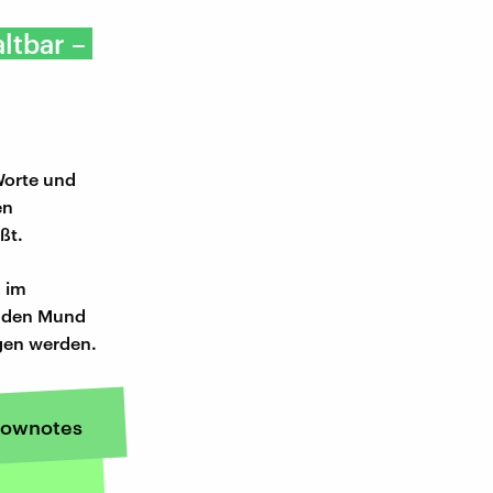
ltbar –
Worte und
en
ßt.
 im
n den Mund
ogen werden.
ownotes