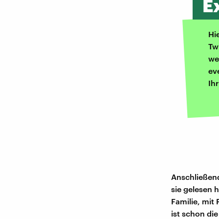
E
Hi
Tw
we
ev
Ih
Anschließend
sie gelesen h
Familie, mit
ist schon di