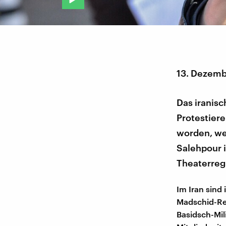
13. Dezemb
Das iranis
Protestiere
worden, wei
Salehpour 
Theaterregi
Im Iran sind
Madschid-Res
Basidsch-Mil