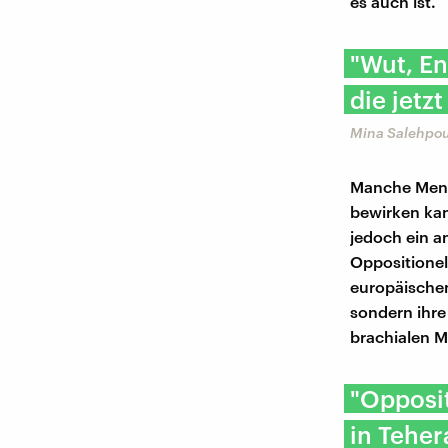
es auch ist.
"Wut, En
die jetz
Mina Salehpour
Manche Mensc
bewirken kan
jedoch ein a
Oppositionel
europäischen
sondern ihre
brachialen M
"Opposit
in Teher