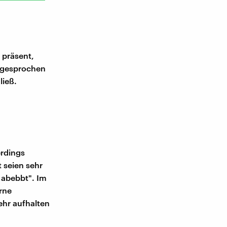
 präsent,
angesprochen
ließ.
erdings
 seien sehr
 abebbt". Im
rne
ehr aufhalten