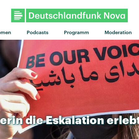
emen
Podcasts
Programm
Moderation
nerin
die
Eskalation
erleb