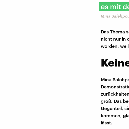
es mit d
Mina Salehpour
Das Thema s
nicht nur in
worden, weil
Keine
Mina Salehpo
Demonstratio
zurückhalten
groß. Das be
Gegenteil, s
kommen, glau
lässt.