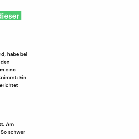
dieser
rd, habe bei
t den
um eine
itnimmt: Ein
erichtet
tt. Am
 So schwer