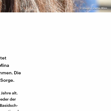
©
imago | Zuma Wire
tet
 Mina
ommen. Die
 Sorge.
Jahre alt.
ieder der
 Basidsch-