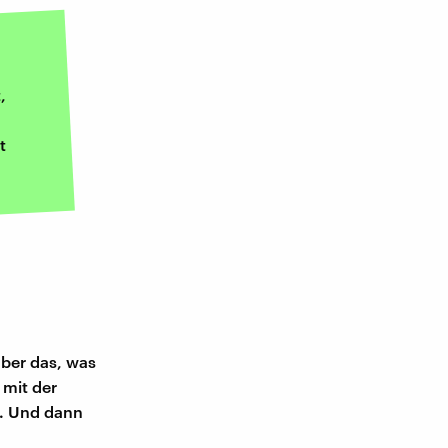
,
t
über das, was
 mit der
n. Und dann