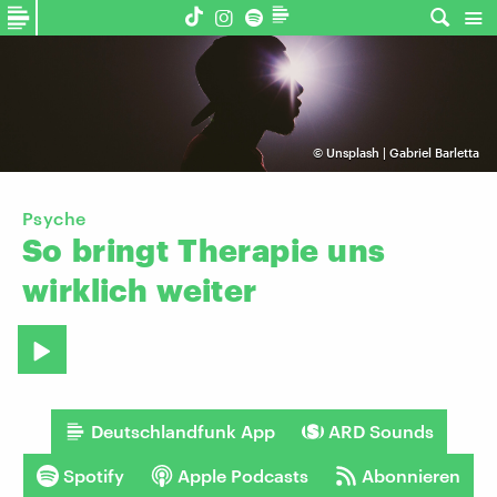
©
Unsplash | Gabriel Barletta
Psyche
So
bringt
Therapie
uns
wirklich
weiter
Deutschlandfunk App
ARD Sounds
Spotify
Apple Podcasts
Abonnieren