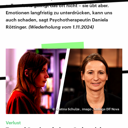
sollen. Anna gelingt das oft nicht – sie übt aber.
Emotionen langfristig zu unterdrücken, kann uns
auch schaden, sagt Psychotherapeutin Daniela
Röttinger.
(Wiederholung vom 1.11.2024)
©
Kristina Schulze
,
imago
,
Collage Dlf Nova
Verlust