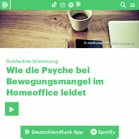
©
markusspiske | photocase.de
Schlechte Stimmung
Wie
die
Psyche
bei
Bewegungsmangel
im
Homeoffice
leidet
Deutschlandfunk App
Spotify