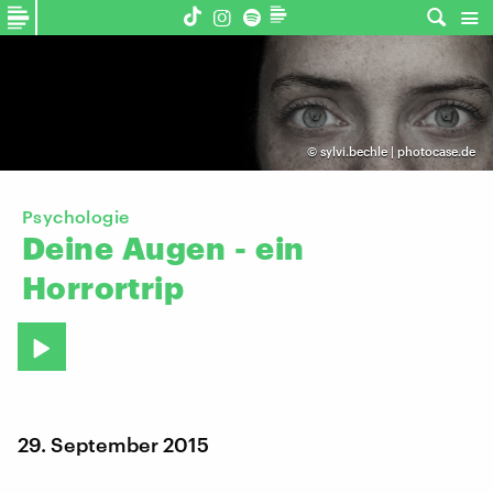
©
sylvi.bechle | photocase.de
Psychologie
Deine
Augen
-
ein
Horrortrip
29. September 2015