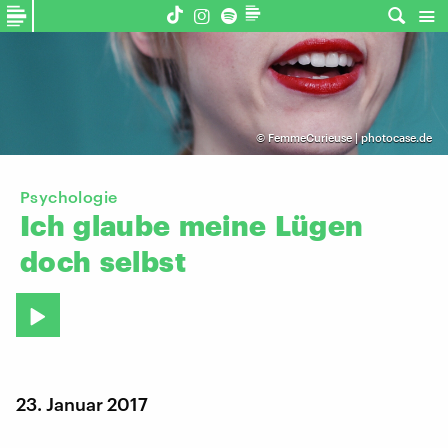
©
FemmeCurieuse | photocase.de
Psychologie
Ich
glaube
meine
Lügen
doch
selbst
23. Januar 2017