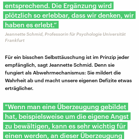
entsprechend. Die Ergänzung wird
plötzlich so erlebbar, dass wir denken, wir
haben es erlebt.“
Jeannette Schmid, Professorin für Psychologie Universität
Frankfurt
Für ein bisschen Selbsttäuschung ist im Prinzip jeder
empfänglich, sagt Jeannette Schmid. Denn sie
fungiert als Abwehrmechanismus: Sie mildert die
Wahrheit ab und macht unsere eigenen Defizite etwas
erträglicher.
"Wenn man eine Überzeugung gebildet
hat, beispielsweise um die eigene Angst
zu bewältigen, kann es sehr wichtig für
einen werden, an dieser Überzeugung