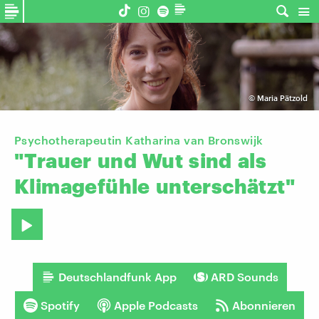
©
Maria Pätzold
Psychotherapeutin Katharina van Bronswijk
"Trauer
und
Wut
sind
als
Klimagefühle
unterschätzt"
Deutschlandfunk App
ARD Sounds
Spotify
Apple Podcasts
Abonnieren