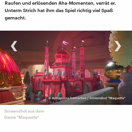
Raufen und erlösenden Aha-Momenten, verrät er.
Unterm Strich hat ihm das Spiel richtig viel Spaß
gemacht.
‹
›
©
Annapurna Interactive / Screenshot "Maquette"
Screenshot aus dem
Game "Maquette"