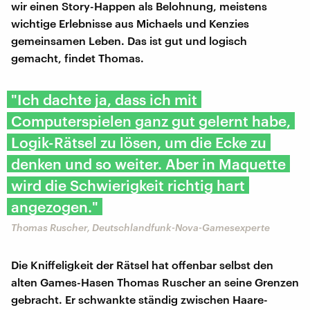
wir einen Story-Happen als Belohnung, meistens
wichtige Erlebnisse aus Michaels und Kenzies
gemeinsamen Leben. Das ist gut und logisch
gemacht, findet Thomas.
"Ich dachte ja, dass ich mit
Computerspielen ganz gut gelernt habe,
Logik-Rätsel zu lösen, um die Ecke zu
denken und so weiter. Aber in Maquette
wird die Schwierigkeit richtig hart
angezogen."
Thomas Ruscher, Deutschlandfunk-Nova-Gamesexperte
Die Kniffeligkeit der Rätsel hat offenbar selbst den
alten Games-Hasen Thomas Ruscher an seine Grenzen
gebracht. Er schwankte ständig zwischen Haare-