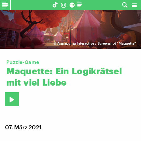
©
Annapurna Interactive / Screenshot "Maquette"
Puzzle-Game
Maquette:
Ein
Logikrätsel
mit
viel
Liebe
07. März 2021