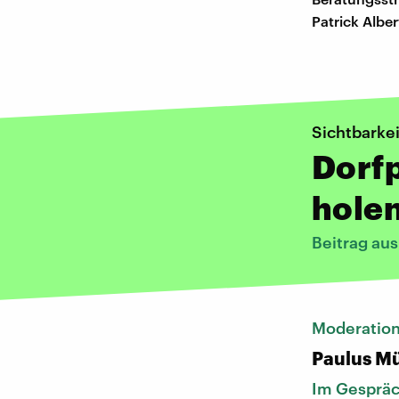
Patrick Albert
Sichtbarkei
Dorfp
hole
Beitrag au
Moderatio
Paulus Mü
Im Gesprä