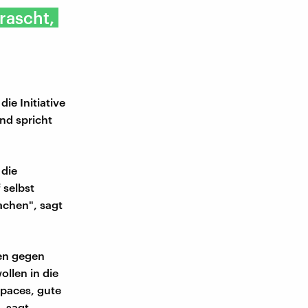
rascht,
ie Initiative
nd spricht
 die
 selbst
achen", sagt
hen gegen
llen in die
paces, gute
, sagt