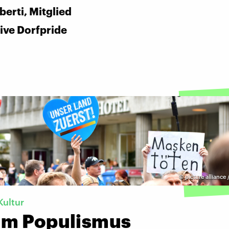
berti, Mitglied
tive Dorfpride
©
picture alliance 
Kultur
m Populismus