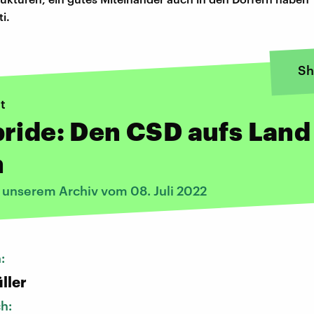
i.
Sh
t
ride: Den CSD aufs Land
n
s unserem Archiv vom 08. Juli 2022
n:
ller
ch: