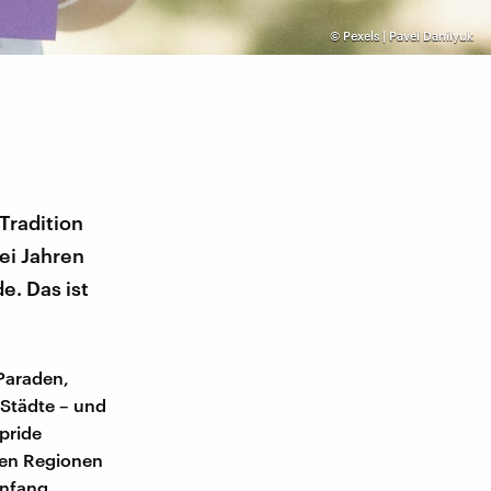
©
Pexels | Pavel Danilyuk
Tradition
ei Jahren
e. Das ist
Paraden,
Städte – und
pride
chen Regionen
nfang.