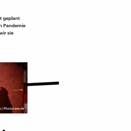
t geplant
en Pandemie
ir sie
 | Photocase.de