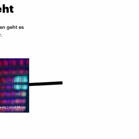
eht
en geht es
.
xels | Uriel Mont