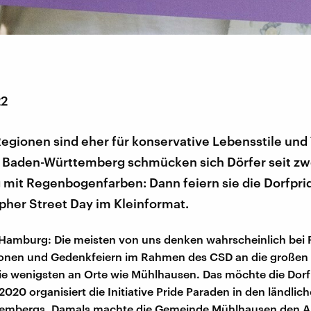
22
egionen sind eher für konservative Lebensstile und 
n Baden-Württemberg schmücken sich Dörfer seit zw
mit Regenbogenfarben: Dann feiern sie die Dorfprid
pher Street Day im Kleinformat.
, Hamburg: Die meisten von uns denken wahrscheinlich bei 
onen und Gedenkfeiern im Rahmen des CSD an die großen 
ie wenigsten an Orte wie Mühlhausen. Das möchte die Dorf
2020 organisiert die Initiative Pride Paraden in den ländli
embergs. Damals machte die Gemeinde Mühlhausen den A