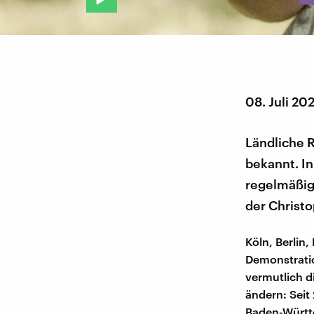
08. Juli 20
Ländliche R
bekannt. I
regelmäßig 
der Christo
Köln, Berlin
Demonstrati
vermutlich d
ändern: Seit 
Baden-Württ