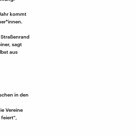
s Jahr kommt
ner*innen.
d
 Straßenrand
iner, sagt
lbst aus
nschen in den
ie Vereine
feiert",