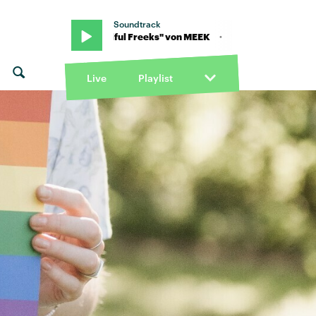
Soundtrack
K · "Beautiful Freeks" von MEEK · "Beautiful Freeks" von MEEK
Live
Playlist