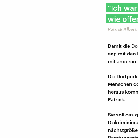
"Ich war
wie offe
Patrick Alberti
Damit die Dor
eng mit den 
mit anderen 
Die Dorfprid
Menschen dor
heraus kommt
Patrick.
Sie soll das
Diskriminier
nächstgrößer
Beratungsstr