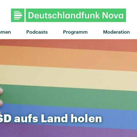
"Beautiful Freeks" von MEE
emen
Podcasts
Programm
Moderation
SD
aufs
Land
holen