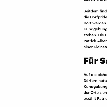
Seitdem find
die Dorfprid
Dort werden 
Kundgebunge
stehen. Die D
Patrick Alber
einer Kleinst
Für S
Auf die bishe
Dörfern hatt
Kundgebungsr
der Orte zieh
erzählt Patri