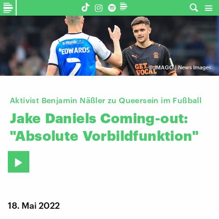
©
IMAGO | News Images
Aktivist Benjamin Näßler zu Queersein im Fußball
Jake
Daniels
Coming-out:
"Absolute
Vorbildfunktion"
18. Mai 2022