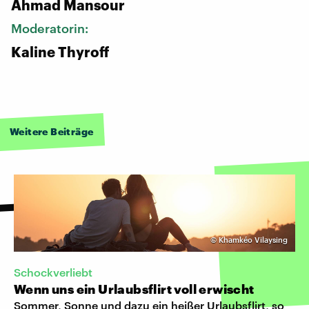
Ahmad Mansour
Moderatorin:
Kaline Thyroff
Weitere Beiträge
©
Khamkéo Vilaysing
Schockverliebt
Wenn uns ein Urlaubsflirt voll erwischt
Sommer, Sonne und dazu ein heißer Urlaubsflirt, so