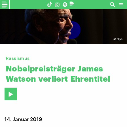
©
dpa
Rassismus
Nobelpreisträger
James
Watson
verliert
Ehrentitel
14. Januar 2019