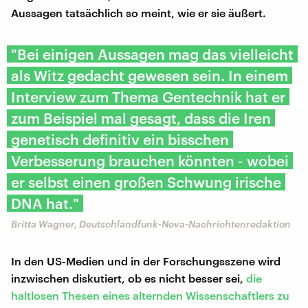
Aussagen tatsächlich so meint, wie er sie äußert.
"Bei einigen Aussagen mag das vielleicht
als Witz gedacht gewesen sein. In einem
Interview zum Thema Gentechnik hat er
zum Beispiel mal gesagt, dass die Iren
genetisch definitiv ein bisschen
Verbesserung brauchen könnten - wobei
er selbst einen großen Schwung irische
DNA hat."
Britta Wagner, Deutschlandfunk-Nova-Nachrichtenredaktion
In den US-Medien und in der Forschungsszene wird
inzwischen diskutiert, ob es nicht besser sei,
die
haltlosen Thesen eines alternden Wissenschaftlers zu