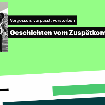
Vergessen, verpasst, verstorben
Geschichten vom Zuspätko