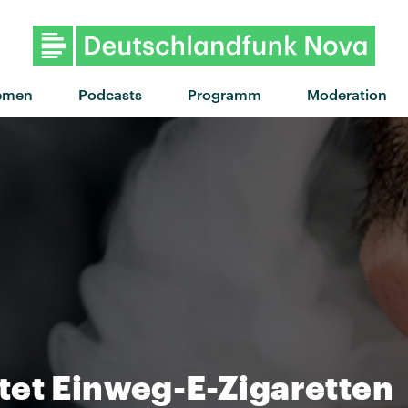
"On Ira" von ZAZ · "O
emen
Podcasts
Programm
Moderation
tet Einweg-E-Zigaretten