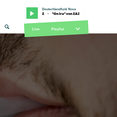
Deutschlandfunk Nova
n Ira" von ZAZ · "On Ira" von ZAZ
Live
Playlist