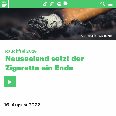
©
Unsplash | Ray Reyes
Rauchfrei 2025
Neuseeland
setzt
der
Zigarette
ein
Ende
16. August 2022