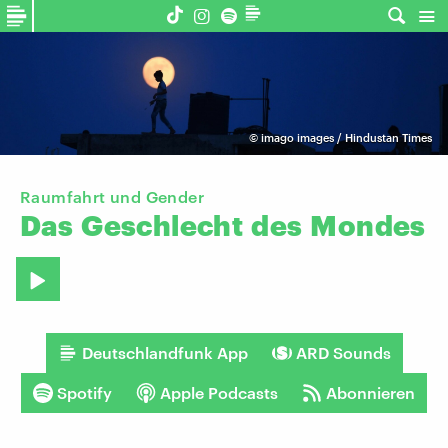
©
imago images / Hindustan Times
Raumfahrt und Gender
Das
Geschlecht
des
Mondes
Deutschlandfunk App
ARD Sounds
Spotify
Apple Podcasts
Abonnieren