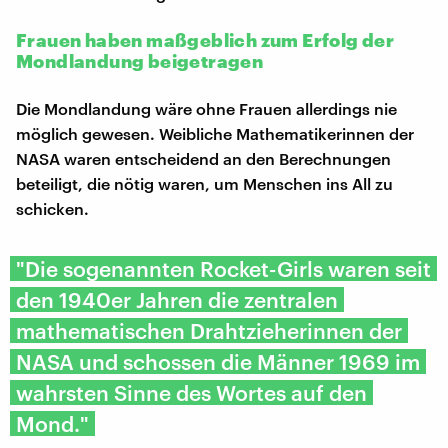
Frauen haben maßgeblich zum Erfolg der
Mondlandung beigetragen
Die Mondlandung wäre ohne Frauen allerdings nie
möglich gewesen. Weibliche Mathematikerinnen der
NASA waren entscheidend an den Berechnungen
beteiligt, die nötig waren, um Menschen ins All zu
schicken.
"Die sogenannten Rocket-Girls waren seit
den 1940er Jahren die zentralen
mathematischen Drahtzieherinnen der
NASA und schossen die Männer 1969 im
wahrsten Sinne des Wortes auf den
Mond."