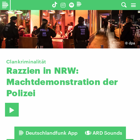
©
dpa
Clankriminalität
Razzien
in
NRW:
Machtdemonstration
der
Polizei
Deutschlandfunk App
ARD Sounds