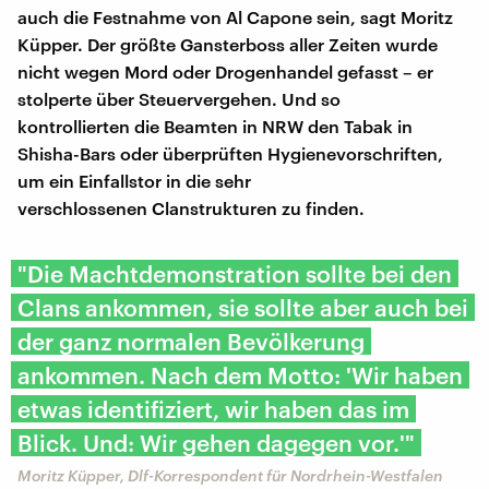
auch die Festnahme von Al Capone sein, sagt Moritz
Küpper. Der größte Gansterboss aller Zeiten wurde
nicht wegen Mord oder Drogenhandel gefasst – er
stolperte über Steuervergehen. Und so
kontrollierten die Beamten in NRW den Tabak in
Shisha-Bars oder überprüften Hygienevorschriften,
um ein Einfallstor in die sehr
verschlossenen Clanstrukturen zu finden.
"Die Machtdemonstration sollte bei den
Clans ankommen, sie sollte aber auch bei
der ganz normalen Bevölkerung
ankommen. Nach dem Motto: 'Wir haben
etwas identifiziert, wir haben das im
Blick. Und: Wir gehen dagegen vor.'"
Moritz Küpper, Dlf-Korrespondent für Nordrhein-Westfalen