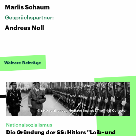
Marlis Schaum
Gesprächspartner:
Andreas Noll
Weitere Beiträge
©
picture alliance / Heritage Images | The Print Collector
Nationalsozialismus
Die Gründung der SS: Hitlers "Leib- und