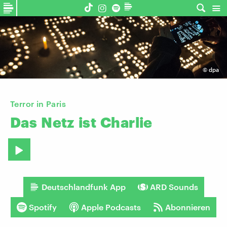
©
dpa
Terror in Paris
Das
Netz
ist
Charlie
Deutschlandfunk App
ARD Sounds
Spotify
Apple Podcasts
Abonnieren