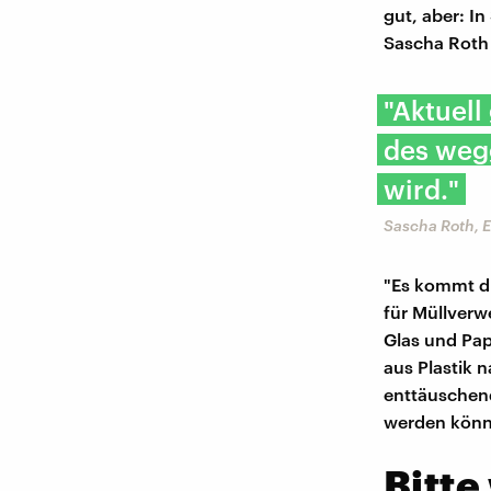
gut, aber: I
Sascha Roth
"Aktuell
des weg
wird."
Sascha Roth, 
"Es kommt dr
für Müllverw
Glas und Pap
aus Plastik 
enttäuschend,
werden könn
Bitte