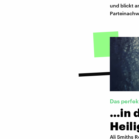
und blickt a
Parteinach
Das perfek
…in 
Heil
Ali Smiths 