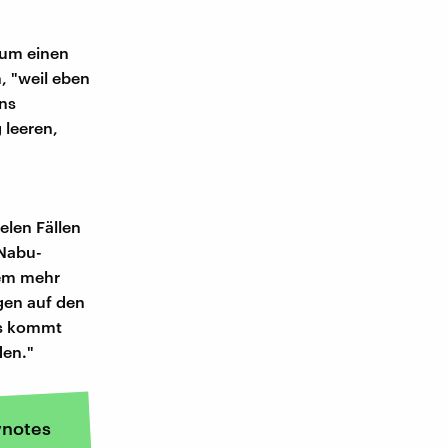
Zum einen
, "weil eben
uns
 leeren,
elen Fällen
 Nabu-
dem mehr
gen auf den
Es kommt
den."
notes