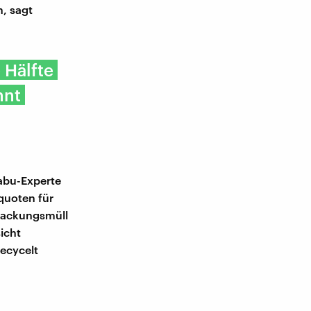
n, sagt
 Hälfte
nnt
Nabu-Experte
quoten für
rpackungsmüll
icht
recycelt