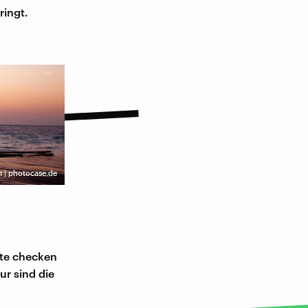
ringt.
m | photocase.de
ute checken
ur sind die