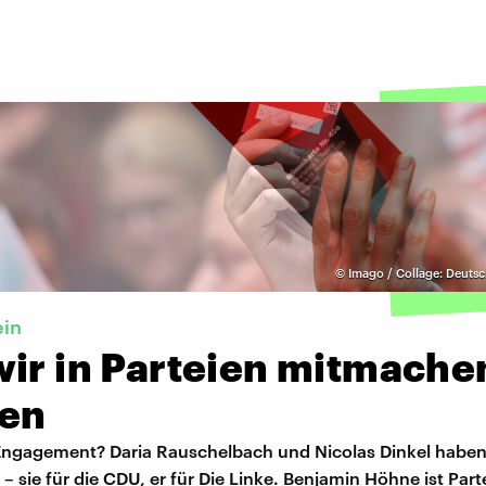
©
Imago / Collage: Deuts
ein
wir in Parteien mitmache
en
 Engagement? Daria Rauschelbach und Nicolas Dinkel haben
– sie für die CDU, er für Die Linke. Benjamin Höhne ist Par