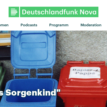
"I Will Wait" von Mumford &
emen
Podcasts
Programm
Moderation
s
Sorgenkind"