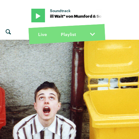
Soundtrack
 Sons · "I Will Wait" von Mumford & Sons · "I Will Wait" von Mumfor
Live
Playlist