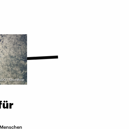
AGO / Shotshop
für
n Menschen