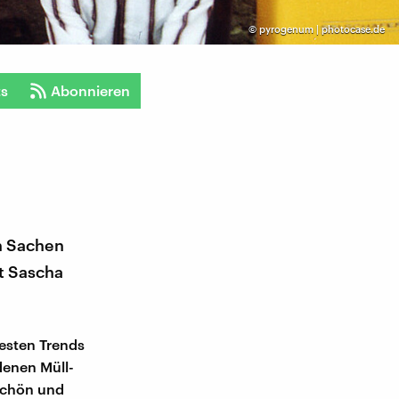
©
pyrogenum | photocase.de
ts
Abonnieren
in Sachen
gt Sascha
uesten Trends
denen Müll-
Schön und