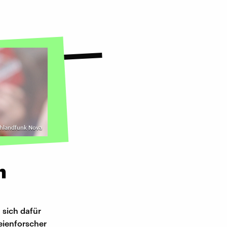
chlandfunk Nova
n
 sich dafür
teienforscher