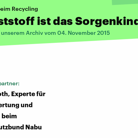
eim Recycling
tstoff ist das Sorgenkin
s unserem Archiv vom 04. November 2015
:
artner:
th, Experte für
ertung und
g beim
utzbund Nabu