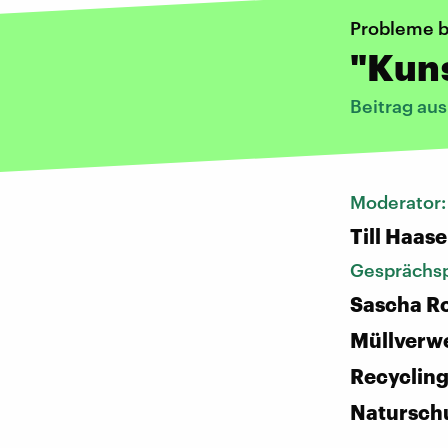
Probleme b
"Kuns
Beitrag au
Moderator
Till Haase
Gesprächsp
Sascha Ro
Müllverw
Recyclin
Natursch