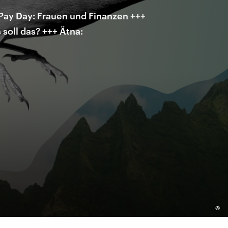
 Pay Day: Frauen und Finanzen +++
soll das? +++ Ätna:
©