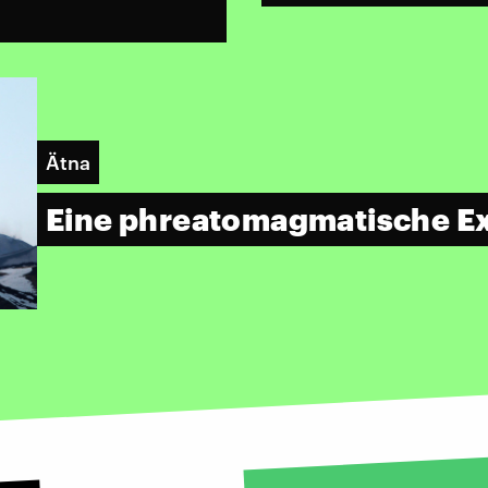
Ätna
Eine phreatomagmatische E