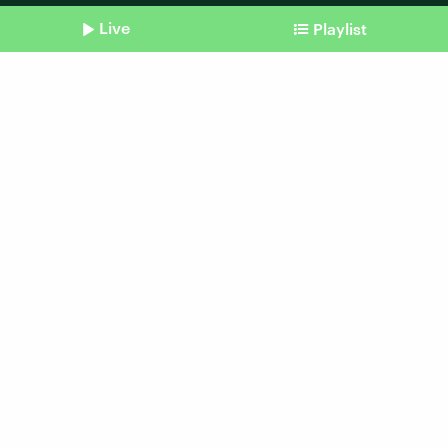
Live
Playlist
Shownotes
Die Sendung vom 11.07.
#blacklivesmatter, Torero-
Tradition, Motten
Beitrag aus unserem Archiv vom 11. Juli 2016