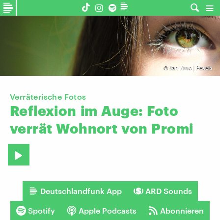
©
Jan Krnc | Pexels
Verräterische Fotos
Reflexion
im
Auge:
Foto
verrät
Wohnort
von
Promi
Deutschlandfunk App
ARD Sounds
Spotify
Apple Podcasts
Abonnieren